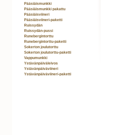
Pääsiäismunkki
Pääsiäismunkki pakattu
Pääsiäisviineri
Pääsiäisviineri-paketti
Ruissydän
Ruissydän-pussi
Runebergintorttu
Runebergintorttu-paketti
Sokerton joulutorttu
Sokerton joulutorttu-paketti
Vappumunkki
Ystävänpäiväleivos
Ystävänpäiväviineri
Ystävänpäiväviineri-paketti