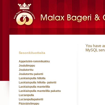
You have an
MySQL server
Sesonkituotteita
Appelsiini-rommikakku
Joululimppu
Joulutorttu
Joulutorttu paketti
Laskiaispulla hillolla
Laskiaispulla hillolla- paketti
Laskiaispulla mantelilla
Laskiaispulla mantelilla pakattu
Lucianpulla
Lucianpullapaketti
Pääsiäislimppu