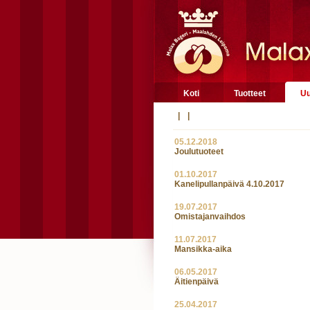
Koti
Tuotteet
Uu
|
|
05.12.2018
Joulutuoteet
01.10.2017
Kanelipullanpäivä 4.10.2017
19.07.2017
Omistajanvaihdos
11.07.2017
Mansikka-aika
06.05.2017
Äitienpäivä
25.04.2017